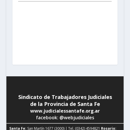
Santa Fe:
San Martín 1677 (3000) | Tel. (0342) 4594821
Rosario:
Cochabamba 1717 | Balcarce 1651 P.B. (2000)
| Tel. (0341) 4217691
Rafaela:
Av. Mitre 217 (2300) |
Tel. (03492) 15658171
Reconquista:
Iriondo 949 (3560)
| Tel. (03482) 15533886 - (03482) 15599784
San
Cristobal:
Maipú 1302 (3070) | Tel. (03408) 424652 -
(03408) 15679380
Venado Tuerto:
Castelli 493 (2600) |
Tel. (03462) 15325026
Vera:
España 1645 (3550) | Tel.
(03483) 15401629 - (03483) 15461424
Sindicato de Trabajadores Judiciales
de la Provincia de Santa Fe
www.judicialessantafe.org.ar
facebook: @webjudiciales
Santa Fe:
San Martín 1677 (3000) | Tel. (0342) 4594821
Rosario: