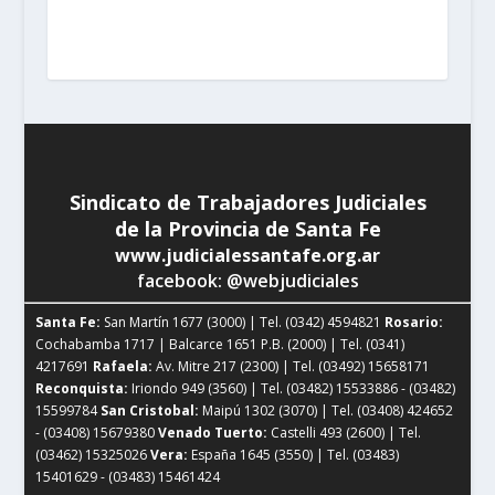
Tel. (03462) 15325026
Vera:
España 1645 (3550) | Tel.
(03483) 15401629 - (03483) 15461424
Sindicato de Trabajadores Judiciales
de la Provincia de Santa Fe
www.judicialessantafe.org.ar
facebook: @webjudiciales
Santa Fe:
San Martín 1677 (3000) | Tel. (0342) 4594821
Rosario:
Cochabamba 1717 | Balcarce 1651 P.B. (2000) | Tel. (0341)
4217691
Rafaela:
Av. Mitre 217 (2300) | Tel. (03492) 15658171
Reconquista:
Iriondo 949 (3560) | Tel. (03482) 15533886 - (03482)
15599784
San Cristobal:
Maipú 1302 (3070) | Tel. (03408) 424652
- (03408) 15679380
Venado Tuerto:
Castelli 493 (2600) | Tel.
(03462) 15325026
Vera:
España 1645 (3550) | Tel. (03483)
15401629 - (03483) 15461424