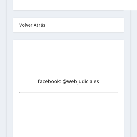
Volver Atrás
Sindicato de Trabajadores
Judiciales
de la Provincia de Santa Fe
www.judicialessantafe.org.ar -
facebook: @webjudiciales
Santa Fe:
San Martín 1677 (3000) | Tel. (0342) 4594821
Rosario:
Cochabamba 1717 | Balcarce 1651 P.B. (2000)
| Tel. (0341) 4217691
Rafaela:
Av. Mitre 217 (2300) |
Tel. (03492) 15658171
Reconquista:
Iriondo 949 (3560)
| Tel. (03482) 15533886 - (03482) 15599784
San
Cristobal:
Maipú 1302 (3070) | Tel. (03408) 424652 -
(03408) 15679380
Venado Tuerto:
Castelli 493 (2600) |