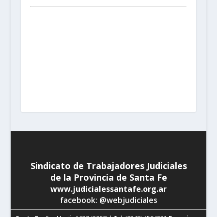
Santa Fe:
San Martín 1677 (3000) | Tel. (0342) 4594821
Rosario:
Cochabamba 1717 | Balcarce 1651 P.B. (2000)
| Tel. (0341) 4217691
Rafaela:
Av. Mitre 217 (2300) |
Tel. (03492) 15658171
Reconquista:
Iriondo 949 (3560)
| Tel. (03482) 15533886 - (03482) 15599784
San
Cristobal:
Maipú 1302 (3070) | Tel. (03408) 424652 -
(03408) 15679380
Venado Tuerto:
Castelli 493 (2600) |
Tel. (03462) 15325026
Vera:
España 1645 (3550) | Tel.
(03483) 15401629 - (03483) 15461424
Sindicato de Trabajadores Judiciales
de la Provincia de Santa Fe
www.judicialessantafe.org.ar
facebook: @webjudiciales