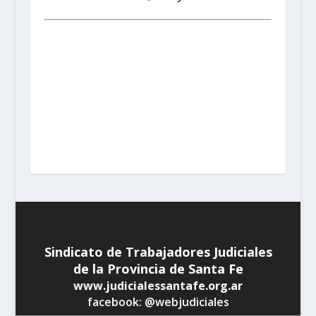
Santa Fe:
San Martín 1677 (3000) | Tel. (0342) 4594821
Rosario:
Cochabamba 1717 | Balcarce 1651 P.B. (2000)
| Tel. (0341) 4217691
Rafaela:
Av. Mitre 217 (2300) |
Tel. (03492) 15658171
Reconquista:
Iriondo 949 (3560)
| Tel. (03482) 15533886 - (03482) 15599784
San
Cristobal:
Maipú 1302 (3070) | Tel. (03408) 424652 -
(03408) 15679380
Venado Tuerto:
Castelli 493 (2600) |
Tel. (03462) 15325026
Vera:
España 1645 (3550) | Tel.
(03483) 15401629 - (03483) 15461424
Sindicato de Trabajadores Judiciales
de la Provincia de Santa Fe
www.judicialessantafe.org.ar
facebook: @webjudiciales