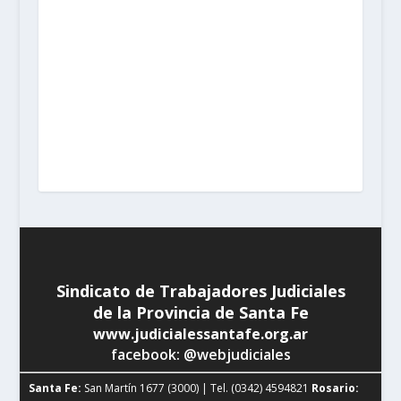
Santa Fe:
San Martín 1677 (3000) | Tel. (0342) 4594821
Rosario:
Cochabamba 1717 | Balcarce 1651 P.B. (2000)
| Tel. (0341) 4217691
Rafaela:
Av. Mitre 217 (2300) |
Tel. (03492) 15658171
Reconquista:
Iriondo 949 (3560)
| Tel. (03482) 15533886 - (03482) 15599784
San
Cristobal:
Maipú 1302 (3070) | Tel. (03408) 424652 -
(03408) 15679380
Venado Tuerto:
Castelli 493 (2600) |
Tel. (03462) 15325026
Vera:
España 1645 (3550) | Tel.
(03483) 15401629 - (03483) 15461424
Sindicato de Trabajadores Judiciales
de la Provincia de Santa Fe
www.judicialessantafe.org.ar
facebook: @webjudiciales
Santa Fe:
San Martín 1677 (3000) | Tel. (0342) 4594821
Rosario: