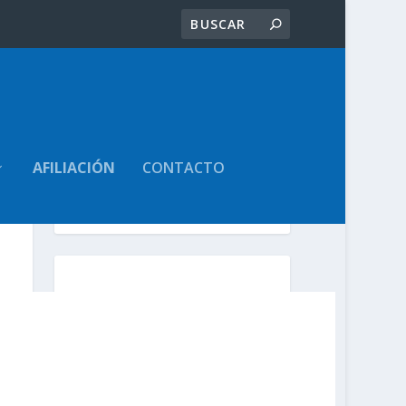
AFILIACIÓN
CONTACTO
Volver Atrás
Sindicato de
Trabajadores Judiciales
de la Provincia de Santa
Fe
www.judicialessantafe.org
.ar -
facebook: