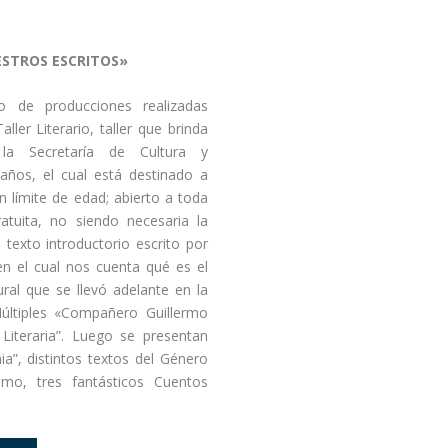
ESTROS ESCRITOS»
o de producciones realizadas
ller Literario, taller que brinda
 la Secretaría de Cultura y
años, el cual está destinado a
n límite de edad; abierto a toda
tuita, no siendo necesaria la
 texto introductorio escrito por
 en el cual nos cuenta qué es el
tural que se llevó adelante en la
últiples «Compañero Guillermo
iteraria”. Luego se presentan
a”, distintos textos del Género
ltimo, tres fantásticos Cuentos