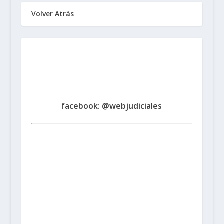
Volver Atrás
Sindicato de Trabajadores
Judiciales
de la Provincia de Santa Fe
www.judicialessantafe.org.ar -
facebook: @webjudiciales
Santa Fe:
San Martín 1677 (3000) | Tel. (0342) 4594821
Rosario:
Cochabamba 1717 | Balcarce 1651 P.B. (2000)
| Tel. (0341) 4217691
Rafaela:
Av. Mitre 217 (2300) |
Tel. (03492) 15658171
Reconquista:
Iriondo 949 (3560)
| Tel. (03482) 15533886 - (03482) 15599784
San
Cristobal:
Maipú 1302 (3070) | Tel. (03408) 424652 -
(03408) 15679380
Venado Tuerto:
Castelli 493 (2600) |
Tel. (03462) 15325026
Vera:
España 1645 (3550) | Tel.
(03483) 15401629 - (03483) 15461424