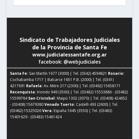
Sindicato de Trabajadores Judiciales
de la Provincia de Santa Fe
www.judicialessantafe.org.ar
facebook: @webjudiciales
Santa Fe:
San Martín 1677 (3000) | Tel. (0342) 4594821
Rosario:
Cochabamba 1717 | Balcarce 1651 P.B. (2000) | Tel. (0341)
4217691
Rafaela:
Av. Mitre 217 (2300) | Tel. (03492) 15658171
Reconquista:
Iriondo 949 (3560) | Tel. (03482) 15533886 - (03482)
15599784
San Cristobal:
Maipú 1302 (3070) | Tel. (03408) 424652
- (03408) 15679380
Venado Tuerto:
Castelli 493 (2600) | Tel.
(03462) 15325026
Vera:
España 1645 (3550) | Tel. (03483)
15401629 - (03483) 15461424