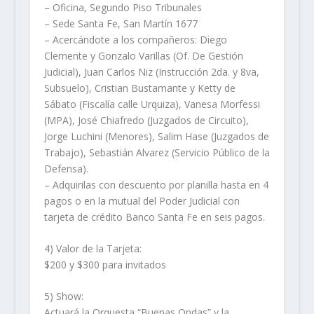
– Oficina, Segundo Piso Tribunales
– Sede Santa Fe, San Martín 1677
– Acercándote a los compañeros: Diego
Clemente y Gonzalo Varillas (Of. De Gestión
Judicial), Juan Carlos Niz (Instrucción 2da. y 8va,
Subsuelo), Cristian Bustamante y Ketty de
Sábato (Fiscalía calle Urquiza), Vanesa Morfessi
(MPA), José Chiafredo (Juzgados de Circuito),
Jorge Luchini (Menores), Salim Hase (Juzgados de
Trabajo), Sebastián Alvarez (Servicio Público de la
Defensa).
– Adquirilas con descuento por planilla hasta en 4
pagos o en la mutual del Poder Judicial con
tarjeta de crédito Banco Santa Fe en seis pagos.
4) Valor de la Tarjeta:
$200 y $300 para invitados
5) Show:
Actuará la Orquesta “Buenas Ondas” y la