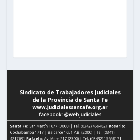
Rosario:
Cochabamba 1717 | Balcarce 1651 P.B. (2000)
| Tel. (0341) 4217691
Rafaela:
Av. Mitre 217 (2300) |
Tel. (03492) 15658171
Reconquista:
Iriondo 949 (3560)
| Tel. (03482) 15533886 - (03482) 15599784
San
Cristobal:
Maipú 1302 (3070) | Tel. (03408) 424652 -
(03408) 15679380
Venado Tuerto:
Castelli 493 (2600) |
Tel. (03462) 15325026
Vera:
España 1645 (3550) | Tel.
(03483) 15401629 - (03483) 15461424
Sindicato de Trabajadores Judiciales
de la Provincia de Santa Fe
www.judicialessantafe.org.ar
facebook: @webjudiciales
Santa Fe:
San Martín 1677 (3000) | Tel. (0342) 4594821
Rosario:
Cochabamba 1717 | Balcarce 1651 P.B. (2000) | Tel. (0341)
4217691
Rafaela:
Av. Mitre 217 (2300) | Tel. (03492) 15658171