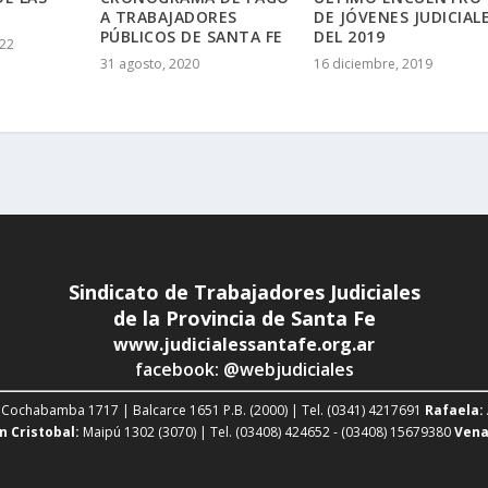
A TRABAJADORES
DE JÓVENES JUDICIAL
PÚBLICOS DE SANTA FE
DEL 2019
022
31 agosto, 2020
16 diciembre, 2019
Sindicato de Trabajadores Judiciales
de la Provincia de Santa Fe
www.judicialessantafe.org.ar
facebook: @webjudiciales
Cochabamba 1717 | Balcarce 1651 P.B. (2000) | Tel. (0341) 4217691
Rafaela:
n Cristobal:
Maipú 1302 (3070) | Tel. (03408) 424652 - (03408) 15679380
Vena