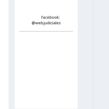
Fe
www.judicialessantafe.org
.ar -
facebook:
@webjudiciales
Santa Fe:
San Martín 1677 (3000) |
Tel. (0342) 4594821
Rosario:
Cochabamba 1717 | Balcarce 1651
P.B. (2000) | Tel. (0341) 4217691
Rafaela:
Av. Mitre 217 (2300) | Tel.
(03492) 15658171
Reconquista:
Iriondo 949 (3560) | Tel. (03482)
15533886 - (03482) 15599784
San
Cristobal:
Maipú 1302 (3070) | Tel.
(03408) 424652 - (03408) 15679380
Venado Tuerto:
Castelli 493 (2600) |
Tel. (03462) 15325026
Vera:
España
1645 (3550) | Tel. (03483) 15401629 -
(03483) 15461424