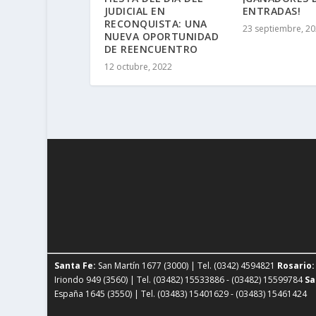
JUDICIAL EN
ENTRADAS!
RECONQUISTA: UNA
23 septiembre, 2
NUEVA OPORTUNIDAD
DE REENCUENTRO
12 octubre, 2022
Santa Fe:
San Martín 1677 (3000) | Tel. (0342) 4594821
Rosario:
Iriondo 949 (3560) | Tel. (03482) 15533886 - (03482) 15599784
Sa
España 1645 (3550) | Tel. (03483) 15401629 - (03483) 15461424