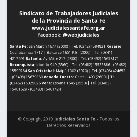
Sindicato de Trabajadores Judiciales
de la Provincia de Santa Fe
www.judicialessantafe.org.ar
facebook: @webjudiciales
Santa Fe:
San Martín 1677 (3000) | Tel. (0342) 4594821
Rosario:
Cochabamba 1717 | Balcarce 1651 P.B. (2000) | Tel. (0341)
4217691
Rafaela:
Av. Mitre 217 (2300) | Tel. (03492) 15658171
Reconquista:
Iriondo 949 (3560) | Tel. (03482) 15533886 - (03482)
15599784
San Cristobal:
Maipú 1302 (3070) | Tel. (03408) 424652
- (03408) 15679380
Venado Tuerto:
Castelli 493 (2600) | Tel.
(03462) 15325026
Vera:
España 1645 (3550) | Tel. (03483)
15401629 - (03483) 15461424
© Copyright 2019
Judiciales Santa Fe
- Todos los
Derechos Reservados