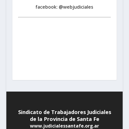
www.judicialessantafe.org.ar -
facebook: @webjudiciales
Santa Fe:
San Martín 1677 (3000) | Tel. (0342) 4594821
Rosario:
Cochabamba 1717 | Balcarce 1651 P.B. (2000)
| Tel. (0341) 4217691
Rafaela:
Av. Mitre 217 (2300) |
Tel. (03492) 15658171
Reconquista:
Iriondo 949 (3560)
| Tel. (03482) 15533886 - (03482) 15599784
San
Cristobal:
Maipú 1302 (3070) | Tel. (03408) 424652 -
(03408) 15679380
Venado Tuerto:
Castelli 493 (2600) |
Tel. (03462) 15325026
Vera:
España 1645 (3550) | Tel.
(03483) 15401629 - (03483) 15461424
Sindicato de Trabajadores Judiciales
de la Provincia de Santa Fe
www.judicialessantafe.org.ar