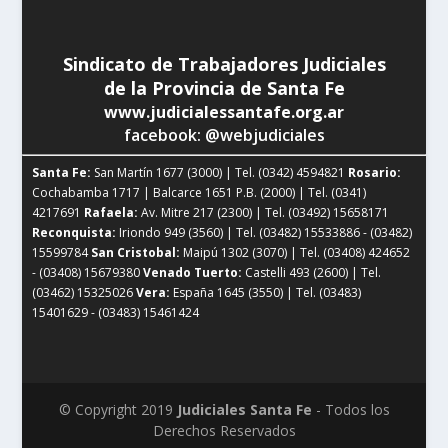
Sindicato de Trabajadores Judiciales
de la Provincia de Santa Fe
www.judicialessantafe.org.ar
facebook: @webjudiciales
Santa Fe:
San Martín 1677 (3000) | Tel. (0342) 4594821
Rosario:
Cochabamba 1717 | Balcarce 1651 P.B. (2000) | Tel. (0341)
4217691
Rafaela:
Av. Mitre 217 (2300) | Tel. (03492) 15658171
Reconquista:
Iriondo 949 (3560) | Tel. (03482) 15533886 - (03482)
15599784
San Cristobal:
Maipú 1302 (3070) | Tel. (03408) 424652
- (03408) 15679380
Venado Tuerto:
Castelli 493 (2600) | Tel.
(03462) 15325026
Vera:
España 1645 (3550) | Tel. (03483)
15401629 - (03483) 15461424
© Copyright 2019
Judiciales Santa Fe
- Todos los
Derechos Reservados