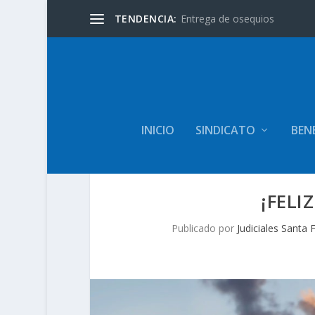
TENDENCIA:
Entrega de osequios
INICIO
SINDICATO
BENE
¡FELI
Publicado por
Judiciales Santa 