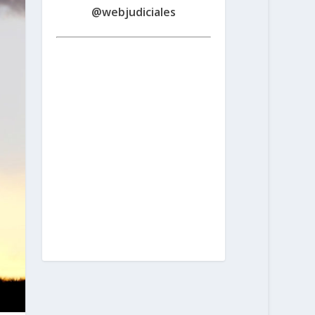
@webjudiciales
Santa Fe:
San Martín 1677 (3000) |
Tel. (0342) 4594821
Rosario:
Cochabamba 1717 | Balcarce 1651
P.B. (2000) | Tel. (0341) 4217691
Rafaela:
Av. Mitre 217 (2300) | Tel.
(03492) 15658171
Reconquista:
Iriondo 949 (3560) | Tel. (03482)
15533886 - (03482) 15599784
San
Cristobal:
Maipú 1302 (3070) | Tel.
(03408) 424652 - (03408) 15679380
Venado Tuerto:
Castelli 493 (2600) |
Tel. (03462) 15325026
Vera:
España
1645 (3550) | Tel. (03483) 15401629 -
(03483) 15461424