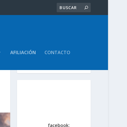
AFILIACIÓN
CONTACTO
Volver Atrás
Sindicato de
Trabajadores Judiciales
de la Provincia de Santa
Fe
www.judicialessantafe.org
.ar -
facebook: