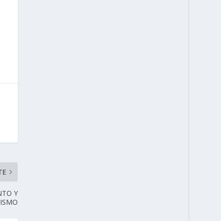
TE
NTO Y
ISMO