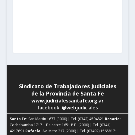
| Tel. (0341) 4217691
Rafaela:
Av. Mitre 217 (2300) |
Tel. (03492) 15658171
Reconquista:
Iriondo 949 (3560)
| Tel. (03482) 15533886 - (03482) 15599784
San
Cristobal:
Maipú 1302 (3070) | Tel. (03408) 424652 -
(03408) 15679380
Venado Tuerto:
Castelli 493 (2600) |
Tel. (03462) 15325026
Vera:
España 1645 (3550) | Tel.
(03483) 15401629 - (03483) 15461424
Sindicato de Trabajadores Judiciales
de la Provincia de Santa Fe
www.judicialessantafe.org.ar
facebook: @webjudiciales
Santa Fe:
San Martín 1677 (3000) | Tel. (0342) 4594821
Rosario:
Cochabamba 1717 | Balcarce 1651 P.B. (2000) | Tel. (0341)
4217691
Rafaela:
Av. Mitre 217 (2300) | Tel. (03492) 15658171