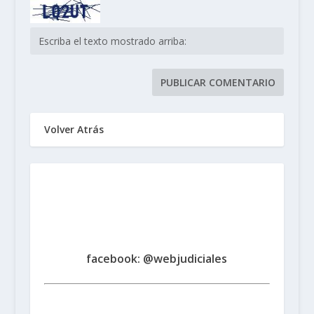
Volver Atrás
Sindicato de Trabajadores
Judiciales
de la Provincia de Santa Fe
www.judicialessantafe.org.ar -
facebook: @webjudiciales
Santa Fe:
San Martín 1677 (3000) | Tel. (0342) 4594821
Rosario:
Cochabamba 1717 | Balcarce 1651 P.B. (2000)