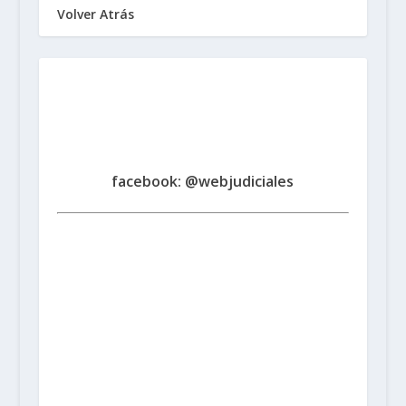
Volver Atrás
Sindicato de Trabajadores
Judiciales
de la Provincia de Santa Fe
www.judicialessantafe.org.ar -
facebook: @webjudiciales
Santa Fe:
San Martín 1677 (3000) | Tel. (0342) 4594821
Rosario:
Cochabamba 1717 | Balcarce 1651 P.B. (2000)
| Tel. (0341) 4217691
Rafaela:
Av. Mitre 217 (2300) |
Tel. (03492) 15658171
Reconquista:
Iriondo 949 (3560)
| Tel. (03482) 15533886 - (03482) 15599784
San
Cristobal:
Maipú 1302 (3070) | Tel. (03408) 424652 -
(03408) 15679380
Venado Tuerto:
Castelli 493 (2600) |
Tel. (03462) 15325026
Vera:
España 1645 (3550) | Tel.
(03483) 15401629 - (03483) 15461424