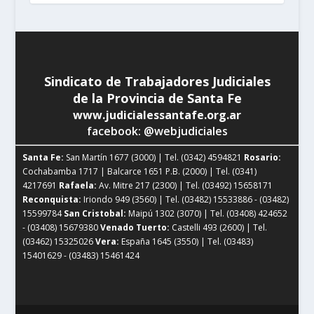
Sindicato de Trabajadores Judiciales
de la Provincia de Santa Fe
www.judicialessantafe.org.ar
facebook: @webjudiciales
Santa Fe:
San Martín 1677 (3000) | Tel. (0342) 4594821
Rosario:
Cochabamba 1717 | Balcarce 1651 P.B. (2000) | Tel. (0341)
4217691
Rafaela:
Av. Mitre 217 (2300) | Tel. (03492) 15658171
Reconquista:
Iriondo 949 (3560) | Tel. (03482) 15533886 - (03482)
15599784
San Cristobal:
Maipú 1302 (3070) | Tel. (03408) 424652
- (03408) 15679380
Venado Tuerto:
Castelli 493 (2600) | Tel.
(03462) 15325026
Vera:
España 1645 (3550) | Tel. (03483)
15401629 - (03483) 15461424