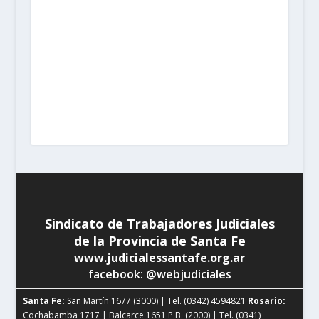
Santa Fe:
San Martín 1677 (3000) | Tel. (0342) 4594821
Rosario:
Cochabamba 1717 | Balcarce 1651 P.B. (2000)
| Tel. (0341) 4217691
Rafaela:
Av. Mitre 217 (2300) |
Tel. (03492) 15658171
Reconquista:
Iriondo 949 (3560)
| Tel. (03482) 15533886 - (03482) 15599784
San
Cristobal:
Maipú 1302 (3070) | Tel. (03408) 424652 -
(03408) 15679380
Venado Tuerto:
Castelli 493 (2600) |
Tel. (03462) 15325026
Vera:
España 1645 (3550) | Tel.
(03483) 15401629 - (03483) 15461424
Sindicato de Trabajadores Judiciales
de la Provincia de Santa Fe
www.judicialessantafe.org.ar
facebook: @webjudiciales
Santa Fe:
San Martín 1677 (3000) | Tel. (0342) 4594821
Rosario:
Cochabamba 1717 | Balcarce 1651 P.B. (2000) | Tel. (0341)