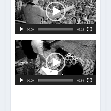
vídeo
00:00
03:12
Reproductor
de
vídeo
00:00
02:59