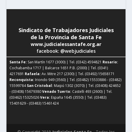
Sindicato de Trabajadores Judiciales
de la Provincia de Santa Fe
www.judicialessantafe.org.ar
facebook: @webjudiciales
Santa Fe:
San Martín 1677 (3000) | Tel. (0342) 4594821
Rosario:
Cochabamba 1717 | Balcarce 1651 P.B. (2000) | Tel. (0341)
4217691
Rafaela:
Av. Mitre 217 (2300) | Tel. (03492) 15658171
Reconquista:
Iriondo 949 (3560) | Tel. (03482) 15533886 - (03482)
15599784
San Cristobal:
Maipú 1302 (3070) | Tel. (03408) 424652
- (03408) 15679380
Venado Tuerto:
Castelli 493 (2600) | Tel.
(03462) 15325026
Vera:
España 1645 (3550) | Tel. (03483)
15401629 - (03483) 15461424
© Copyright 2019
Judiciales Santa Fe
- Todos los