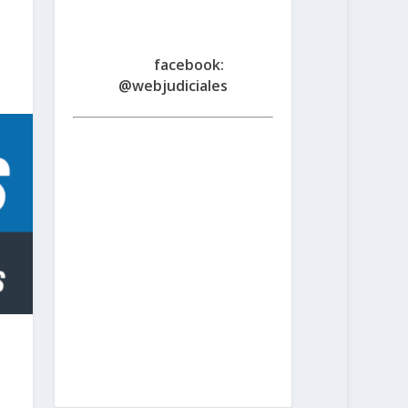
Fe
www.judicialessantafe.org
.ar -
facebook:
@webjudiciales
Santa Fe:
San Martín 1677 (3000) |
Tel. (0342) 4594821
Rosario:
Cochabamba 1717 | Balcarce 1651
P.B. (2000) | Tel. (0341) 4217691
Rafaela:
Av. Mitre 217 (2300) | Tel.
(03492) 15658171
Reconquista:
Iriondo 949 (3560) | Tel. (03482)
15533886 - (03482) 15599784
San
Cristobal:
Maipú 1302 (3070) | Tel.
(03408) 424652 - (03408) 15679380
Venado Tuerto:
Castelli 493 (2600) |
Tel. (03462) 15325026
Vera:
España
1645 (3550) | Tel. (03483) 15401629 -
(03483) 15461424