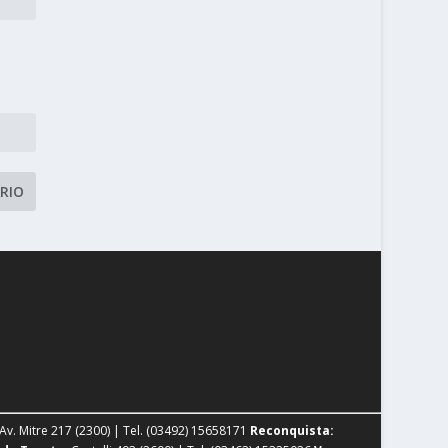
Av. Mitre 217 (2300) | Tel. (03492) 15658171
Reconquista: