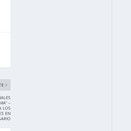
TE
IALES
MA” –
A LOS
ES EN
SARIO