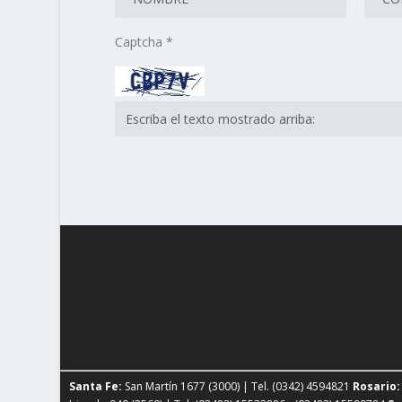
Captcha
*
Santa Fe:
San Martín 1677 (3000) | Tel. (0342) 4594821
Rosario: