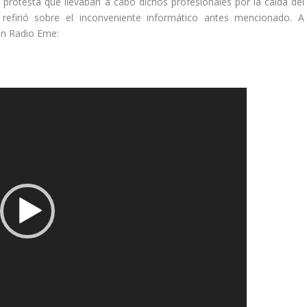
rotesta que llevaban a cabo dichos profesionales por la caída del
 refirió sobre el inconveniente informático antes mencionado. A
 en Radio Eme: