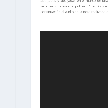
abogados y abogadas en el marco de una p
sistema informático judicial. Además se
continuación el audio de la nota realizada
Reproductor
de
vídeo