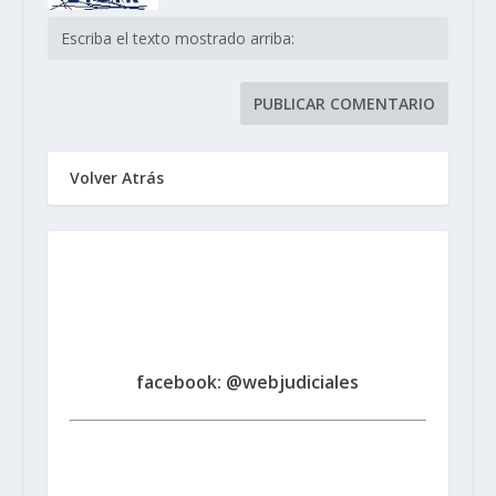
Volver Atrás
Sindicato de Trabajadores
Judiciales
de la Provincia de Santa Fe
www.judicialessantafe.org.ar -
facebook: @webjudiciales
Santa Fe:
San Martín 1677 (3000) | Tel. (0342) 4594821
Rosario:
Cochabamba 1717 | Balcarce 1651 P.B. (2000)
| Tel. (0341) 4217691
Rafaela:
Av. Mitre 217 (2300) |