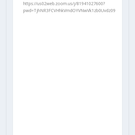
https://us02web.zoom.us/j/81941027600?
pwd=TjhNR3FCVHhkVmdOYVNwVk1zb0Uvdz09