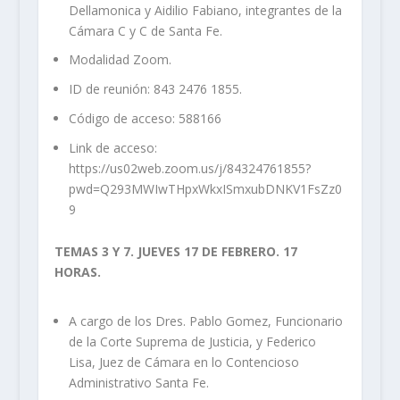
Dellamonica y Aidilio Fabiano, integrantes de la
Cámara C y C de Santa Fe.
Modalidad Zoom.
ID de reunión: 843 2476 1855.
Código de acceso: 588166
Link de acceso:
https://us02web.zoom.us/j/84324761855?
pwd=Q293MWIwTHpxWkxISmxubDNKV1FsZz0
9
TEMAS 3 Y 7. JUEVES 17 DE FEBRERO. 17
HORAS.
A cargo de los Dres. Pablo Gomez, Funcionario
de la Corte Suprema de Justicia, y Federico
Lisa, Juez de Cámara en lo Contencioso
Administrativo Santa Fe.