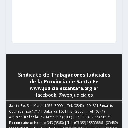
Tel. (03492) 15658171
Reconquista:
Iriondo 949 (3560)
| Tel. (03482) 15533886 - (03482) 15599784
San
Cristobal:
Maipú 1302 (3070) | Tel. (03408) 424652 -
(03408) 15679380
Venado Tuerto:
Castelli 493 (2600) |
Tel. (03462) 15325026
Vera:
España 1645 (3550) | Tel.
(03483) 15401629 - (03483) 15461424
Sindicato de Trabajadores Judiciales
de la Provincia de Santa Fe
www.judicialessantafe.org.ar
facebook: @webjudiciales
Santa Fe:
San Martín 1677 (3000) | Tel. (0342) 4594821
Rosario:
Cochabamba 1717 | Balcarce 1651 P.B. (2000) | Tel. (0341)
4217691
Rafaela:
Av. Mitre 217 (2300) | Tel. (03492) 15658171
Reconquista:
Iriondo 949 (3560) | Tel. (03482) 15533886 - (03482)