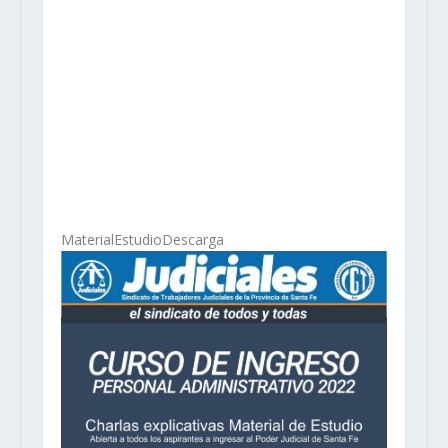
MaterialEstudio
Descarga