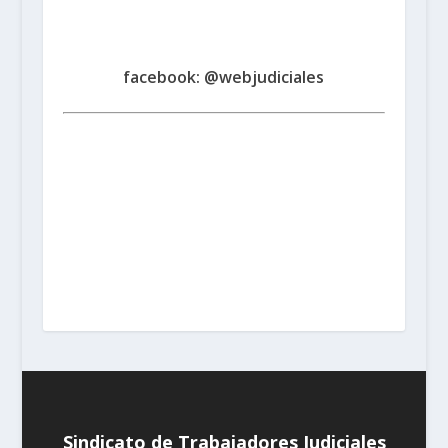
Judiciales
de la Provincia de Santa Fe
www.judicialessantafe.org.ar -
facebook: @webjudiciales
Santa Fe:
San Martín 1677 (3000) | Tel. (0342) 4594821
Rosario:
Cochabamba 1717 | Balcarce 1651 P.B. (2000)
| Tel. (0341) 4217691
Rafaela:
Av. Mitre 217 (2300) |
Tel. (03492) 15658171
Reconquista:
Iriondo 949 (3560)
| Tel. (03482) 15533886 - (03482) 15599784
San
Cristobal:
Maipú 1302 (3070) | Tel. (03408) 424652 -
(03408) 15679380
Venado Tuerto:
Castelli 493 (2600) |
Tel. (03462) 15325026
Vera:
España 1645 (3550) | Tel.
(03483) 15401629 - (03483) 15461424
Sindicato de Trabajadores Judiciales