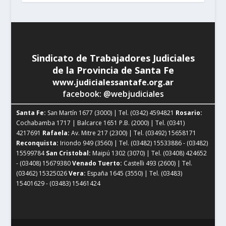
Sindicato de Trabajadores Judiciales
de la Provincia de Santa Fe
www.judicialessantafe.org.ar
facebook: @webjudiciales
Santa Fe:
San Martín 1677 (3000) | Tel. (0342) 4594821
Rosario:
Cochabamba 1717 | Balcarce 1651 P.B. (2000) | Tel. (0341)
4217691
Rafaela:
Av. Mitre 217 (2300) | Tel. (03492) 15658171
Reconquista:
Iriondo 949 (3560) | Tel. (03482) 15533886 - (03482)
15599784
San Cristobal:
Maipú 1302 (3070) | Tel. (03408) 424652
- (03408) 15679380
Venado Tuerto:
Castelli 493 (2600) | Tel.
(03462) 15325026
Vera:
España 1645 (3550) | Tel. (03483)
15401629 - (03483) 15461424