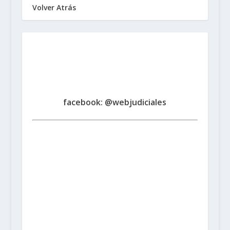
Volver Atrás
Sindicato de Trabajadores
Judiciales
de la Provincia de Santa Fe
www.judicialessantafe.org.ar -
facebook: @webjudiciales
Santa Fe:
San Martín 1677 (3000) | Tel. (0342) 4594821
Rosario:
Cochabamba 1717 | Balcarce 1651 P.B. (2000)
| Tel. (0341) 4217691
Rafaela:
Av. Mitre 217 (2300) |
Tel. (03492) 15658171
Reconquista:
Iriondo 949 (3560)
| Tel. (03482) 15533886 - (03482) 15599784
San
Cristobal:
Maipú 1302 (3070) | Tel. (03408) 424652 -
(03408) 15679380
Venado Tuerto:
Castelli 493 (2600) |
Tel. (03462) 15325026
Vera:
España 1645 (3550) | Tel.
(03483) 15401629 - (03483) 15461424