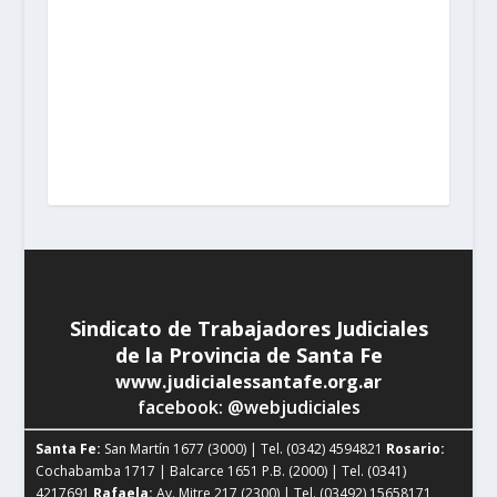
Rosario:
Cochabamba 1717 | Balcarce 1651 P.B. (2000)
| Tel. (0341) 4217691
Rafaela:
Av. Mitre 217 (2300) |
Tel. (03492) 15658171
Reconquista:
Iriondo 949 (3560)
| Tel. (03482) 15533886 - (03482) 15599784
San
Cristobal:
Maipú 1302 (3070) | Tel. (03408) 424652 -
(03408) 15679380
Venado Tuerto:
Castelli 493 (2600) |
Tel. (03462) 15325026
Vera:
España 1645 (3550) | Tel.
(03483) 15401629 - (03483) 15461424
Sindicato de Trabajadores Judiciales
de la Provincia de Santa Fe
www.judicialessantafe.org.ar
facebook: @webjudiciales
Santa Fe:
San Martín 1677 (3000) | Tel. (0342) 4594821
Rosario:
Cochabamba 1717 | Balcarce 1651 P.B. (2000) | Tel. (0341)
4217691
Rafaela:
Av. Mitre 217 (2300) | Tel. (03492) 15658171