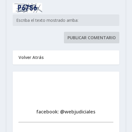
Volver Atrás
Sindicato de Trabajadores
Judiciales
de la Provincia de Santa Fe
www.judicialessantafe.org.ar -
facebook: @webjudiciales
Santa Fe:
San Martín 1677 (3000) | Tel. (0342) 4594821