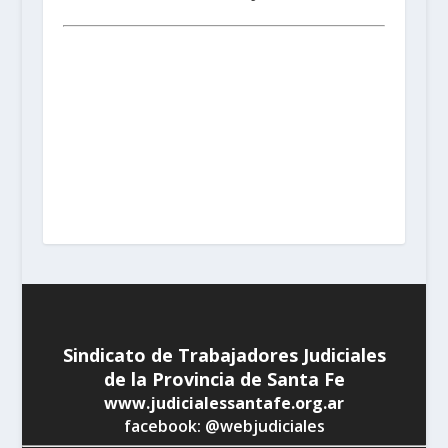
Santa Fe:
San Martín 1677 (3000) | Tel. (0342) 4594821
Rosario:
Cochabamba 1717 | Balcarce 1651 P.B. (2000)
| Tel. (0341) 4217691
Rafaela:
Av. Mitre 217 (2300) |
Tel. (03492) 15658171
Reconquista:
Iriondo 949 (3560)
| Tel. (03482) 15533886 - (03482) 15599784
San
Cristobal:
Maipú 1302 (3070) | Tel. (03408) 424652 -
(03408) 15679380
Venado Tuerto:
Castelli 493 (2600) |
Tel. (03462) 15325026
Vera:
España 1645 (3550) | Tel.
(03483) 15401629 - (03483) 15461424
Sindicato de Trabajadores Judiciales
de la Provincia de Santa Fe
www.judicialessantafe.org.ar
facebook: @webjudiciales