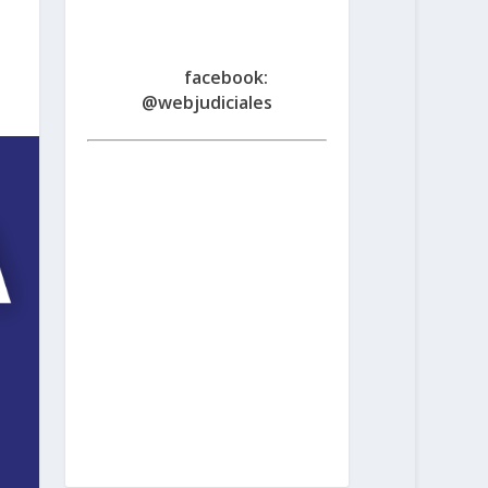
Fe
www.judicialessantafe.org
.ar -
facebook:
@webjudiciales
Santa Fe:
San Martín 1677 (3000) |
Tel. (0342) 4594821
Rosario:
Cochabamba 1717 | Balcarce 1651
P.B. (2000) | Tel. (0341) 4217691
Rafaela:
Av. Mitre 217 (2300) | Tel.
(03492) 15658171
Reconquista:
Iriondo 949 (3560) | Tel. (03482)
15533886 - (03482) 15599784
San
Cristobal:
Maipú 1302 (3070) | Tel.
(03408) 424652 - (03408) 15679380
Venado Tuerto:
Castelli 493 (2600) |
Tel. (03462) 15325026
Vera:
España
1645 (3550) | Tel. (03483) 15401629 -
(03483) 15461424