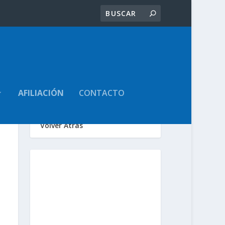
AFILIACIÓN
CONTACTO
Volver Atrás
Sindicato de
Trabajadores Judiciales
de la Provincia de Santa
Fe
www.judicialessantafe.org