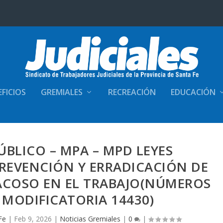
FICIOS
GREMIALES
RECREACIÓN
EDUCACIÓN
ÚBLICO – MPA – MPD LEYES
PREVENCIÓN Y ERRADICACIÓN DE
 ACOSO EN EL TRABAJO(NÚMEROS
U MODIFICATORIA 14430)
Fe
|
Feb 9, 2026
|
Noticias Gremiales
|
0
|