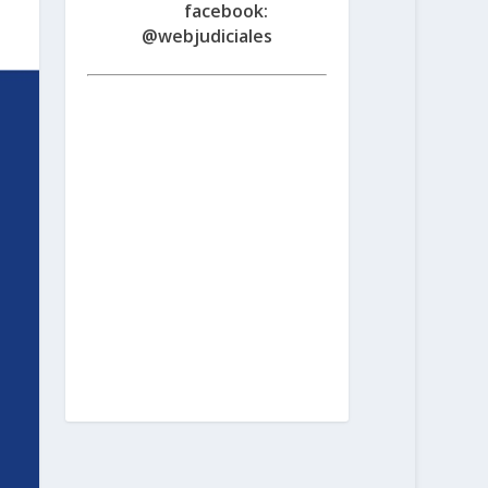
.ar -
facebook:
@webjudiciales
Santa Fe:
San Martín 1677 (3000) |
Tel. (0342) 4594821
Rosario:
Cochabamba 1717 | Balcarce 1651
P.B. (2000) | Tel. (0341) 4217691
Rafaela:
Av. Mitre 217 (2300) | Tel.
(03492) 15658171
Reconquista:
Iriondo 949 (3560) | Tel. (03482)
15533886 - (03482) 15599784
San
Cristobal:
Maipú 1302 (3070) | Tel.
(03408) 424652 - (03408) 15679380
Venado Tuerto:
Castelli 493 (2600) |
Tel. (03462) 15325026
Vera:
España
1645 (3550) | Tel. (03483) 15401629 -
(03483) 15461424