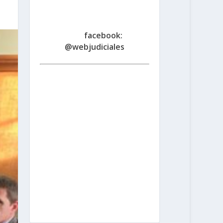
Fe
www.judicialessantafe.org
.ar -
facebook:
@webjudiciales
Santa Fe:
San Martín 1677 (3000) |
Tel. (0342) 4594821
Rosario:
Cochabamba 1717 | Balcarce 1651
P.B. (2000) | Tel. (0341) 4217691
Rafaela:
Av. Mitre 217 (2300) | Tel.
(03492) 15658171
Reconquista:
Iriondo 949 (3560) | Tel. (03482)
15533886 - (03482) 15599784
San
Cristobal:
Maipú 1302 (3070) | Tel.
(03408) 424652 - (03408) 15679380
Venado Tuerto:
Castelli 493 (2600) |
Tel. (03462) 15325026
Vera:
España
1645 (3550) | Tel. (03483) 15401629 -
(03483) 15461424