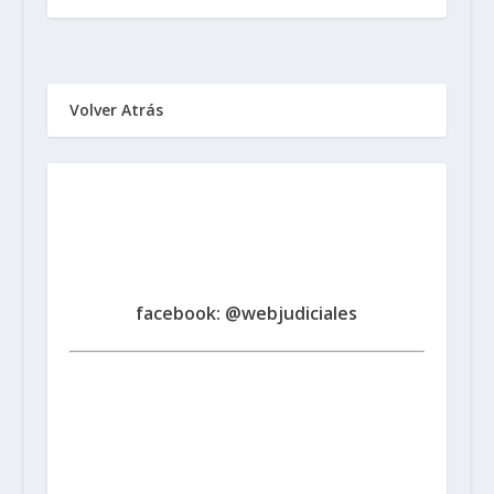
Volver Atrás
Sindicato de Trabajadores
Judiciales
de la Provincia de Santa Fe
www.judicialessantafe.org.ar -
facebook: @webjudiciales
Santa Fe:
San Martín 1677 (3000) | Tel. (0342) 4594821
Rosario:
Cochabamba 1717 | Balcarce 1651 P.B. (2000)
| Tel. (0341) 4217691
Rafaela:
Av. Mitre 217 (2300) |
Tel. (03492) 15658171
Reconquista:
Iriondo 949 (3560)
| Tel. (03482) 15533886 - (03482) 15599784
San
Cristobal:
Maipú 1302 (3070) | Tel. (03408) 424652 -