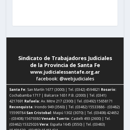
(03408) 15679380
Venado Tuerto:
Castelli 493 (2600) |
Tel. (03462) 15325026
Vera:
España 1645 (3550) | Tel.
(03483) 15401629 - (03483) 15461424
Sindicato de Trabajadores Judiciales
de la Provincia de Santa Fe
www.judicialessantafe.org.ar
facebook: @webjudiciales
Santa Fe:
San Martín 1677 (3000) | Tel. (0342) 4594821
Rosario:
Cochabamba 1717 | Balcarce 1651 P.B. (2000) | Tel. (0341)
4217691
Rafaela:
Av. Mitre 217 (2300) | Tel. (03492) 15658171
Reconquista:
Iriondo 949 (3560) | Tel. (03482) 15533886 - (03482)
15599784
San Cristobal:
Maipú 1302 (3070) | Tel. (03408) 424652
- (03408) 15679380
Venado Tuerto:
Castelli 493 (2600) | Tel.
(03462) 15325026
Vera:
España 1645 (3550) | Tel. (03483)