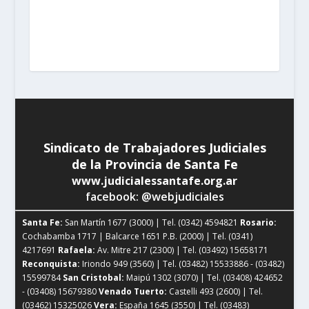
Cristobal:
Maipú 1302 (3070) | Tel. (03408) 424652 -
(03408) 15679380
Venado Tuerto:
Castelli 493 (2600) |
Tel. (03462) 15325026
Vera:
España 1645 (3550) | Tel.
(03483) 15401629 - (03483) 15461424
Sindicato de Trabajadores Judiciales
de la Provincia de Santa Fe
www.judicialessantafe.org.ar
facebook: @webjudiciales
Santa Fe:
San Martín 1677 (3000) | Tel. (0342) 4594821
Rosario:
Cochabamba 1717 | Balcarce 1651 P.B. (2000) | Tel. (0341)
4217691
Rafaela:
Av. Mitre 217 (2300) | Tel. (03492) 15658171
Reconquista:
Iriondo 949 (3560) | Tel. (03482) 15533886 - (03482)
15599784
San Cristobal:
Maipú 1302 (3070) | Tel. (03408) 424652
- (03408) 15679380
Venado Tuerto:
Castelli 493 (2600) | Tel.
(03462) 15325026
Vera:
España 1645 (3550) | Tel. (03483)