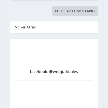
Volver Atrás
Sindicato de Trabajadores
Judiciales
de la Provincia de Santa Fe
www.judicialessantafe.org.ar -
facebook: @webjudiciales
Santa Fe:
San Martín 1677 (3000) | Tel. (0342) 4594821
Rosario:
Cochabamba 1717 | Balcarce 1651 P.B. (2000)
| Tel. (0341) 4217691
Rafaela:
Av. Mitre 217 (2300) |
Tel. (03492) 15658171
Reconquista:
Iriondo 949 (3560)
| Tel. (03482) 15533886 - (03482) 15599784
San