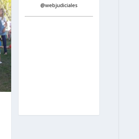
@webjudiciales
Santa Fe:
San Martín 1677 (3000) |
Tel. (0342) 4594821
Rosario:
Cochabamba 1717 | Balcarce 1651
P.B. (2000) | Tel. (0341) 4217691
Rafaela:
Av. Mitre 217 (2300) | Tel.
(03492) 15658171
Reconquista:
Iriondo 949 (3560) | Tel. (03482)
15533886 - (03482) 15599784
San
Cristobal:
Maipú 1302 (3070) | Tel.
(03408) 424652 - (03408) 15679380
Venado Tuerto:
Castelli 493 (2600) |
Tel. (03462) 15325026
Vera:
España
1645 (3550) | Tel. (03483) 15401629 -
(03483) 15461424