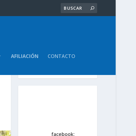
AFILIACIÓN
CONTACTO
Volver Atrás
Sindicato de
Trabajadores Judiciales
de la Provincia de Santa
Fe
www.judicialessantafe.org
.ar -
facebook: